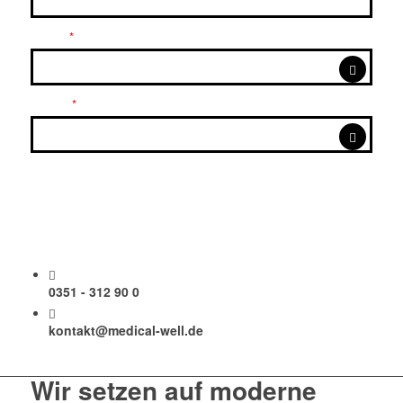
Business
*
Datum
*
Email
*
Uhrzeit
Rückruf anfordern
0351 - 312 90 0
kontakt@medical-well.de
Wir setzen auf moderne