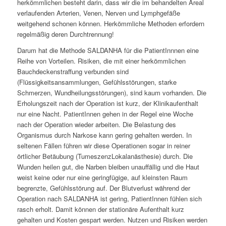
herkömmlichen besteht darin, dass wir die im behandelten Areal
verlaufenden Arterien, Venen, Nerven und Lymphgefäße
weitgehend schonen können. Herkömmliche Methoden erfordern
regelmäßig deren Durchtrennung!
Darum hat die Methode SALDANHA für die PatientInnnen eine
Reihe von Vorteilen. Risiken, die mit einer herkömmlichen
Bauchdeckenstraffung verbunden sind
(Flüssigkeitsansammlungen, Gefühlsstörungen, starke
Schmerzen, Wundheilungsstörungen), sind kaum vorhanden. Die
Erholungszeit nach der Operation ist kurz, der Klinikaufenthalt
nur eine Nacht. PatientInnen gehen in der Regel eine Woche
nach der Operation wieder arbeiten. Die Belastung des
Organismus durch Narkose kann gering gehalten werden. In
seltenen Fällen führen wir diese Operationen sogar in reiner
örtlicher Betäubung (TumeszenzLokalanästhesie) durch. Die
Wunden heilen gut, die Narben bleiben unauffällig und die Haut
weist keine oder nur eine geringfügige, auf kleinsten Raum
begrenzte, Gefühlsstörung auf. Der Blutverlust während der
Operation nach SALDANHA ist gering, PatientInnen fühlen sich
rasch erholt. Damit können der stationäre Aufenthalt kurz
gehalten und Kosten gespart werden. Nutzen und Risiken werden